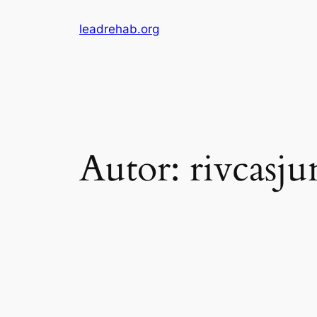
Saltar
leadrehab.org
al
contenido
Autor:
rivcasj